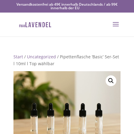
Versandkostenfrei ab 49€ innerhalb Deutschlands / ab 99€
innerhalb der EU
Start
/
Uncategorized
/ Pipettenflasche ‘Basic’ 5er-Set
l 10ml l Top wählbar