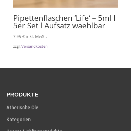
Pipettenflaschen ‘Life‘ – 5ml I
5er Set l Aufsatz waehlbar
7,95
€
inkl. MwSt.
zzgl.
Versandkosten
PRODUKTE
Ätherische Öle
Kategorien