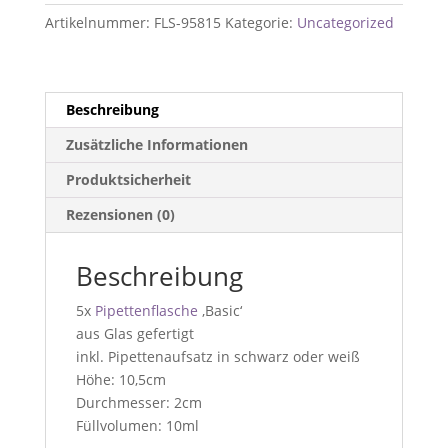
l
Artikelnummer:
FLS-95815
Kategorie:
Uncategorized
10ml
l
Top
wählbar
Beschreibung
Menge
Zusätzliche Informationen
Produktsicherheit
Rezensionen (0)
Beschreibung
5x
Pipettenflasche
‚Basic‘
aus Glas gefertigt
inkl. Pipettenaufsatz in schwarz oder weiß
Höhe: 10,5cm
Durchmesser: 2cm
Füllvolumen: 10ml