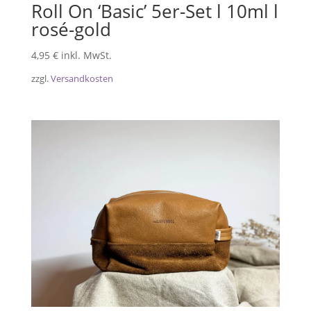
Roll On ‘Basic’ 5er-Set l 10ml l
rosé-gold
4,95
€
inkl. MwSt.
zzgl.
Versandkosten