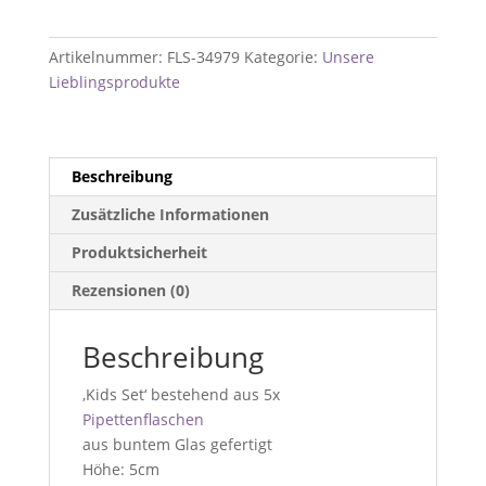
-
5ml
Bottles
Artikelnummer:
FLS-34979
Kategorie:
Unsere
I
Lieblingsprodukte
5er
Set
|
FrauLAVENDEL
Beschreibung
Menge
Zusätzliche Informationen
Produktsicherheit
Rezensionen (0)
Beschreibung
‚Kids Set‘ bestehend aus 5x
Pipettenflaschen
aus buntem Glas gefertigt
Höhe: 5cm