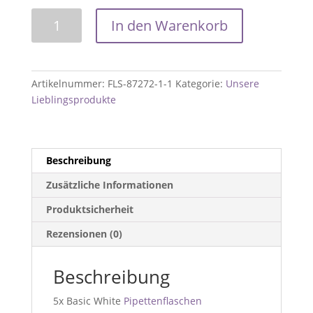
Pipettenflaschen
In den Warenkorb
‘Basic
White’
l
5er-
Artikelnummer:
FLS-87272-1-1
Kategorie:
Unsere
Set
Lieblingsprodukte
l
Aufsatz
wählbar
Menge
Beschreibung
Zusätzliche Informationen
Produktsicherheit
Rezensionen (0)
Beschreibung
5x Basic White
Pipettenflaschen