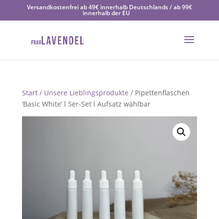
Versandkostenfrei ab 49€ innerhalb Deutschlands / ab 99€
innerhalb der EU
Start
/
Unsere Lieblingsprodukte
/ Pipettenflaschen
‘Basic White’ l 5er-Set l Aufsatz wählbar