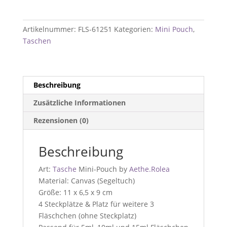
Pouch
l
'Tosca
Artikelnummer:
FLS-61251
Kategorien:
Mini Pouch
,
Garden'
Taschen
Menge
Beschreibung
Zusätzliche Informationen
Rezensionen (0)
Beschreibung
Art:
Tasche
Mini-Pouch by
Aethe.Rolea
Material: Canvas (Segeltuch)
Größe: 11 x 6,5 x 9 cm
4 Steckplätze & Platz für weitere 3
Fläschchen (ohne Steckplatz)