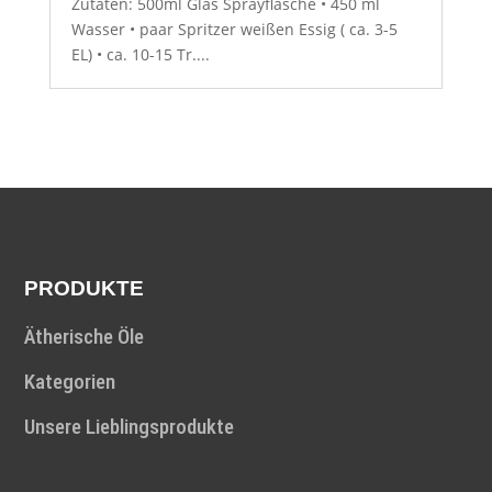
Zutaten: 500ml Glas Sprayflasche • 450 ml
Wasser • paar Spritzer weißen Essig ( ca. 3-5
EL) • ca. 10-15 Tr....
PRODUKTE
Ätherische Öle
Kategorien
Unsere Lieblingsprodukte