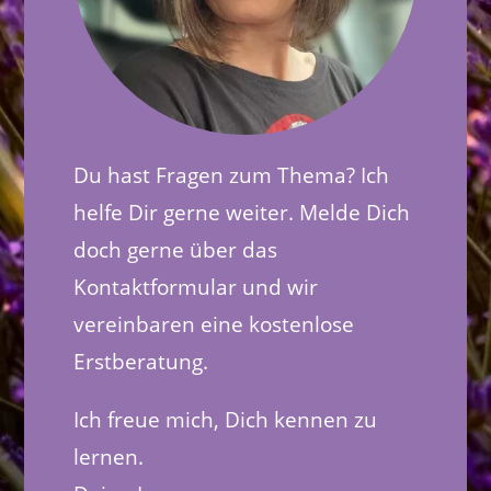
Du hast Fragen zum Thema? Ich
helfe Dir gerne weiter. Melde Dich
doch gerne über das
Kontaktformular und wir
vereinbaren eine kostenlose
Erstberatung.
Ich freue mich, Dich kennen zu
lernen.