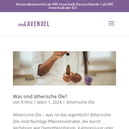
Versandkostenfrei ab 49€ innerhalb Deutschlands / ab 99€
innerhalb der EU
Was sind ätherische Öle?
von
fl.felix
|
März 1, 2024
|
Ätherische Öle
Ätherische Öle – was ist das eigentlich? Ätherische
Öle sind flüchtige Pflanzenextrakte, die durch
Verfahren wie Dampfdestillation, Kaltpressung oder